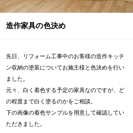
VOICE
お客様の声
造作家具の色決め
FAQ
よくあるご質問
YOUTUBE
先日、リフォーム工事中のお客様の造作キッチ
住まいと心の関係
ン収納の塗装についてお施主様と色決めを行い
BLOG
ました。
お役立ちブログ
元々、白く着色する予定の家具なのですが、ど
の程度まで白く塗るのかをご相談。
CONTACT
お問い合わせ
下の画像の着色サンプルを用意して確認してい
ただきました。