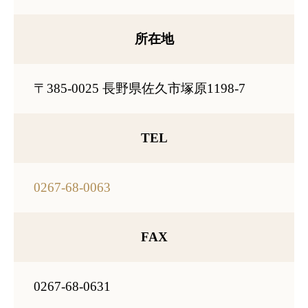
VOICE
お客様の声
所在地
FAQ
〒385-0025 長野県佐久市塚原1198-7
よくあるご質問
YOUTUBE
TEL
住まいと心の関係
BLOG
0267-68-0063
お役立ちブログ
FAX
CONTACT
お問い合わせ
0267-68-0631