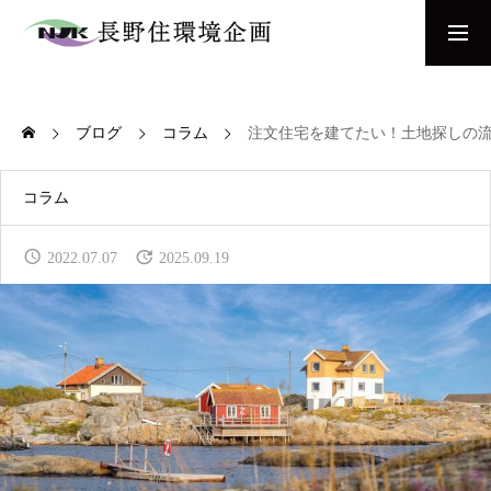
お問い合わせ
間取り相談会
ブログ
コラム
注文住宅を建てたい！土地探しの
COMPANY
当社について
コラム
NEW BUILD
2022.07.07
2025.09.19
新築をお考えの方へ
REFORM & RENOVATION
リフォーム・リノベーションをお考えの方へ
WORKS
施工事例