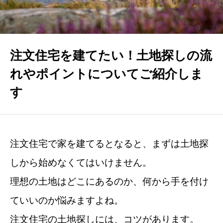
VOICE
お客様の声
FAQ
注文住宅を建てたい！土地探しの流
よくあるご質問
れやポイントについてご紹介しま
す
YOUTUBE
住まいと心の関係
BLOG
注文住宅で家を建てるとなると、まずは土地探
お役立ちブログ
しから始めなくてはいけません。
CONTACT
理想の土地はどこにあるのか、何から手を付け
お問い合わせ
ていいのか悩みますよね。
注文住宅の土地探しには、コツがあります。