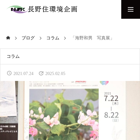
お問い合わせ
間取り相談会
ブログ
コラム
「海野和男 写真展」
COMPANY
当社について
コラム
NEW BUILD
2021.07.24
2025.02.05
新築をお考えの方へ
REFORM & RENOVATION
リフォーム・リノベーションをお考えの方へ
WORKS
施工事例