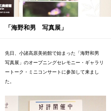
VOICE
お客様の声
FAQ
「海野和男 写真展」
よくあるご質問
YOUTUBE
先日、小諸高原美術館で始まった「海野和男
住まいと心の関係
写真展」のオープニングセレモニー・ギャラリ
BLOG
ートーク・ミニコンサートに参加して来まし
お役立ちブログ
た。
CONTACT
お問い合わせ