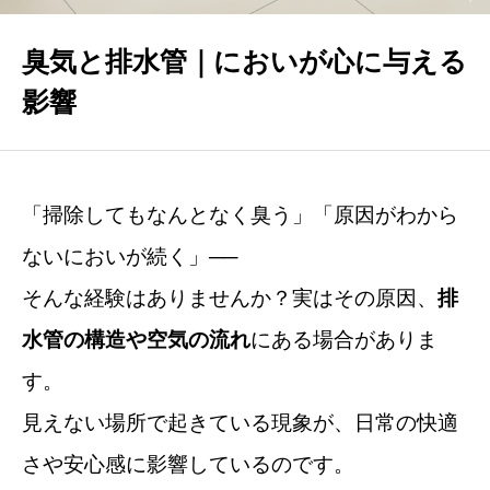
VOICE
お客様の声
臭気と排水管｜においが心に与える
影響
FAQ
よくあるご質問
YOUTUBE
「掃除してもなんとなく臭う」「原因がわから
住まいと心の関係
ないにおいが続く」──
BLOG
そんな経験はありませんか？実はその原因、
排
お役立ちブログ
水管の構造や空気の流れ
にある場合がありま
CONTACT
す。
お問い合わせ
見えない場所で起きている現象が、日常の快適
さや安心感に影響しているのです。