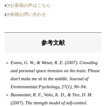
👉
お客様の声はこちら
👉
各種お問い合わせ
参考文献
Evans, G. W., & Wener, R. E. (2007). Crowding
and personal space invasion on the train: Please
don’t make me sit in the middle. Journal of
Environmental Psychology, 27(1), 90–94.
Baumeister, R. F., Vohs, K. D., & Tice, D. M.
(2007). The strength model of self-control.