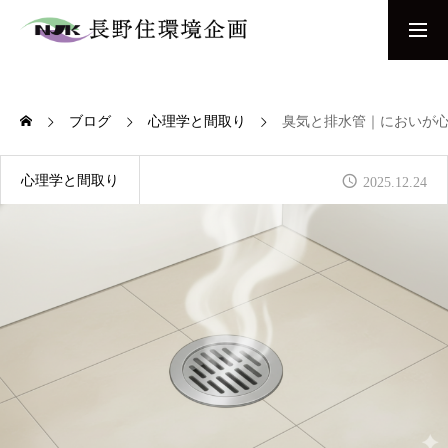
お問い合わせ
間取り相談会
ブログ
心理学と間取り
臭気と排水管｜においが
COMPANY
当社について
心理学と間取り
2025.12.24
NEW BUILD
新築をお考えの方へ
REFORM & RENOVATION
リフォーム・リノベーションをお考えの方へ
WORKS
施工事例